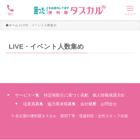
電話
メニュー
ホーム
LIVE・イベント人数集め
LIVE・イベント人数集め
サービス一覧
特定商取引に基づく表記
個人情報保護方針
従業員募集
協力業者様募集
会社概要
お問合せ
©
名古屋の便利屋タスカル 親切丁寧・迅速対応・女性スタッフ在籍.